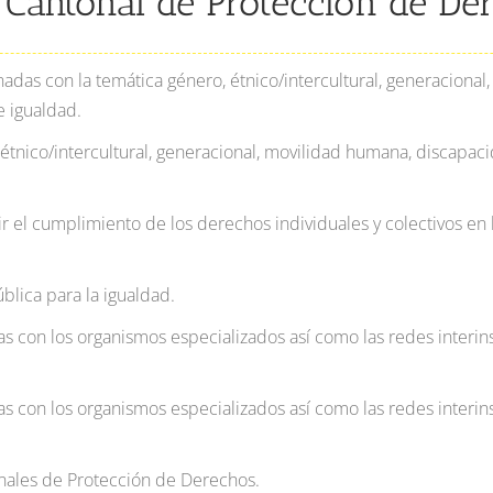
 Cantonal de Protección de De
adas con la temática género, étnico/intercultural, generacional
e igualdad.
étnico/intercultural, generacional, movilidad humana, discapacid
r el cumplimiento de los derechos individuales y colectivos en l
ública para la igualdad.
as
con los organismos especializados así como las redes interin
as
con los organismos especializados así como las redes interin
nales
de Protección de Derechos.