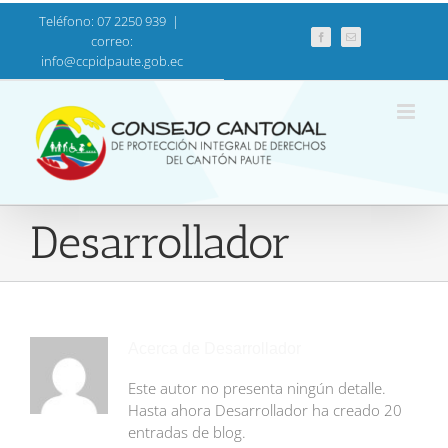
Saltar
Teléfono: 07 2250 939
|
al
Facebook
Correo
correo:
electrónico
contenido
info@ccpidpaute.gob.ec
Desarrollador
Acerca de
Desarrollador
Este autor no presenta ningún detalle.
Hasta ahora Desarrollador ha creado 20
entradas de blog.